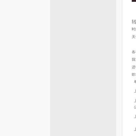
时
关
各
我
进
即