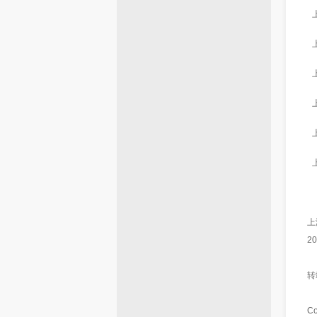
上
2
转
Co