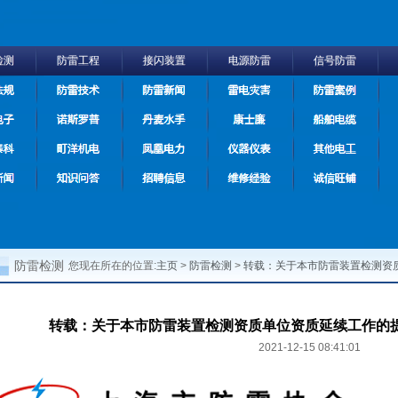
检测
防雷工程
接闪装置
电源防雷
信号防雷
法规
防雷技术
防雷新闻
雷电灾害
防雷案例
电子
诺斯罗普
丹麦水手
康士廉
船舶电缆
泰科
町洋机电
凤凰电力
仪器仪表
其他电工
新闻
知识问答
招聘信息
维修经验
诚信旺铺
防雷检测
您现在所在的位置:
主页
>
防雷检测
>
转载：关于本市防雷装置检测资质单
转载：关于本市防雷装置检测资质单位资质延续工作的提示性公
2021-12-15 08:41:01